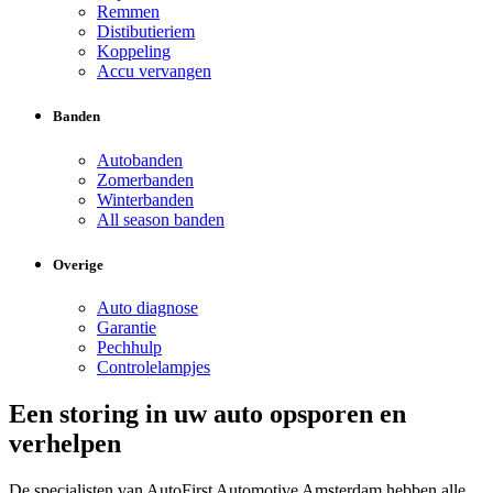
Remmen
Distibutieriem
Koppeling
Accu vervangen
Banden
Autobanden
Zomerbanden
Winterbanden
All season banden
Overige
Auto diagnose
Garantie
Pechhulp
Controlelampjes
Een storing in uw auto opsporen en
verhelpen
De specialisten van AutoFirst Automotive Amsterdam hebben alle