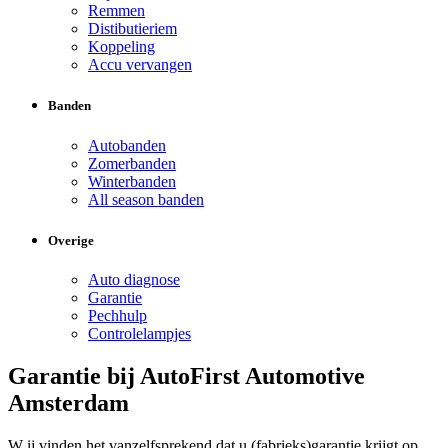
Remmen
Distibutieriem
Koppeling
Accu vervangen
Banden
Autobanden
Zomerbanden
Winterbanden
All season banden
Overige
Auto diagnose
Garantie
Pechhulp
Controlelampjes
Garantie bij AutoFirst Automotive
Amsterdam
W ij vinden het vanzelfsprekend dat u (fabrieks)garantie krijgt op